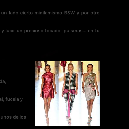
 un lado cierto minilamismo B&W y por otro
 y lucir un precioso tocado, pulseras… en tu
da,
l, fucsia y
 unos de los