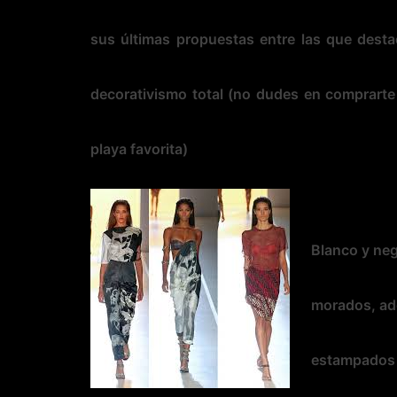
sus últimas propuestas entre las que des
decorativismo total
(no dudes en comprarte t
playa favorita)
Blanco y neg
morados, ade
estampado