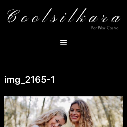
Saltar
al
contenido
Alternar
menú
img_2165-1