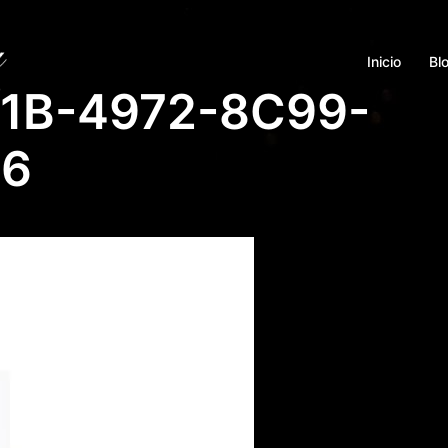
Inicio
Bl
1B-4972-8C99-
66