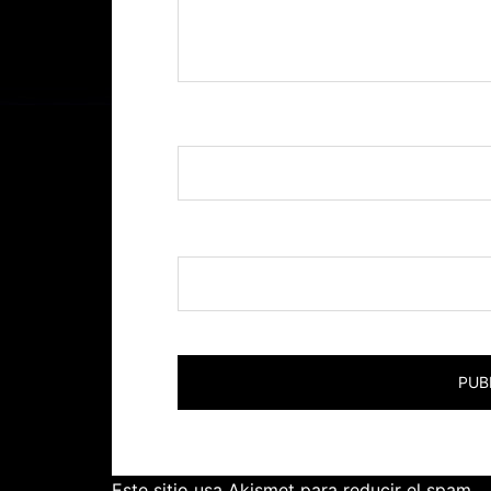
Nombre
*
Correo electrónico
*
Este sitio usa Akismet para reducir el spam.
A