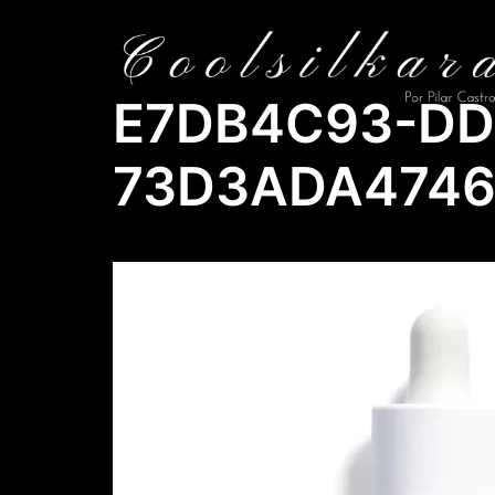
Saltar
al
contenido
E7DB4C93-DD
73D3ADA474