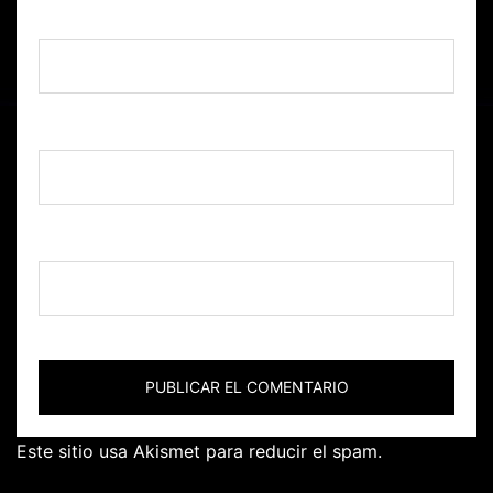
Nombre
*
Correo electrónico
*
Web
Este sitio usa Akismet para reducir el spam.
Aprende
cómo se procesan los datos de tus comentarios.