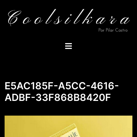
Saltar
al
contenido
Alternar
menú
E5AC185F-A5CC-4616-
ADBF-33F868B8420F