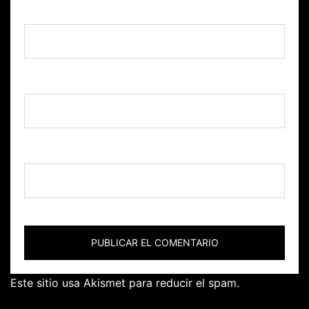
Nombre
*
Correo electrónico
*
Web
Este sitio usa Akismet para reducir el spam.
Aprende
cómo se procesan los datos de tus comentarios.