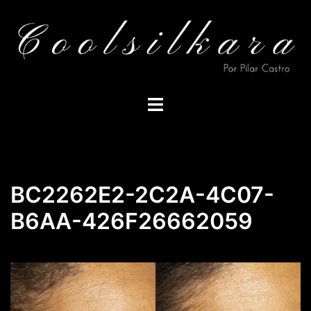
Saltar
al
contenido
Alternar
menú
BC2262E2-2C2A-4C07-
B6AA-426F26662059