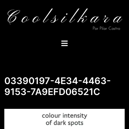
Saltar
al
contenido
Alternar
menú
03390197-4E34-4463-
9153-7A9EFD06521C