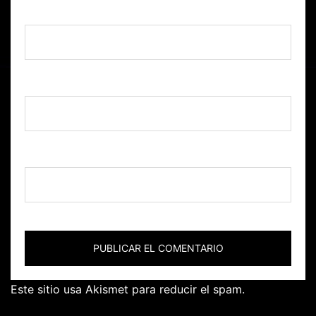
Nombre
*
Correo electrónico
*
Web
Este sitio usa Akismet para reducir el spam.
Aprende
cómo se procesan los datos de tus comentarios.