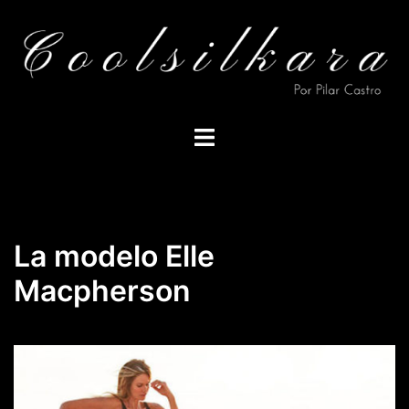
Saltar
al
contenido
Alternar
menú
La modelo Elle
Macpherson