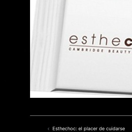
Navegación
Esthechoc: el placer de cuidarse