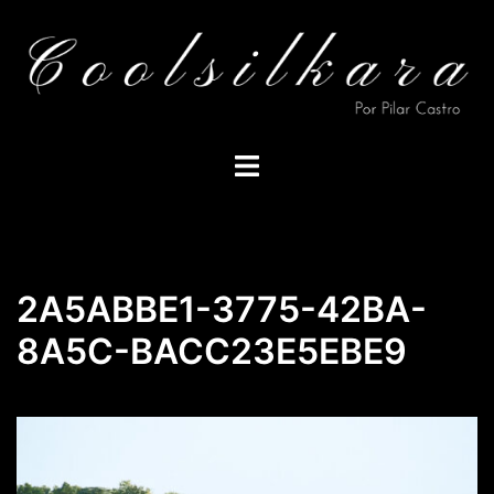
Saltar
al
contenido
Alternar
menú
2A5ABBE1-3775-42BA-
8A5C-BACC23E5EBE9