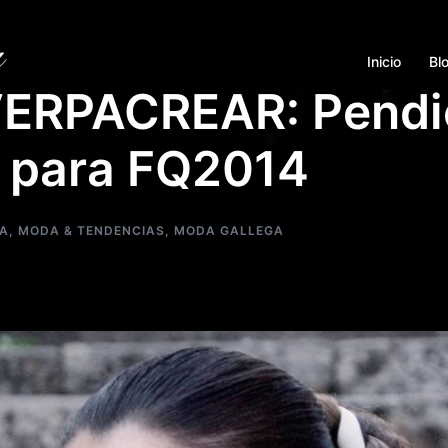
Inicio
Bl
ERPACREAR: Pendi
 para FQ2014
A
,
MODA & TENDENCIAS
,
MODA GALLEGA
guens de VERPACREAR