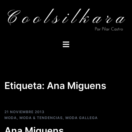
Saltar
al
contenido
Alternar
menú
Etiqueta:
Ana Miguens
21 NOVIEMBRE 2013
MODA
,
MODA & TENDENCIAS
,
MODA GALLEGA
Ana Miguens