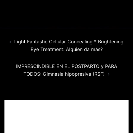
COMPARTIR
COMPARTIR
COMPARTIR
COMPARTIR
EN
EN
EN
EN
COMPARTIR
FACEBOOK
X
LINKEDIN
WHATSAPP
EN
(TWITTER)
EMAIL
Navegación
Light Fantastic Cellular Concealing * Brightening
de
Eye Treatment: Alguien da más?
entradas
IMPRESCINDIBLE EN EL POSTPARTO y PARA
TODOS: Gimnasia hipopresiva (RSF)
Deja una respuesta
Tu dirección de correo electrónico no será