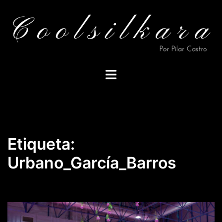
Saltar
al
contenido
Alternar
menú
Etiqueta:
Urbano_García_Barros