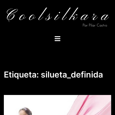
Saltar
al
contenido
Alternar
menú
Etiqueta:
silueta_definida