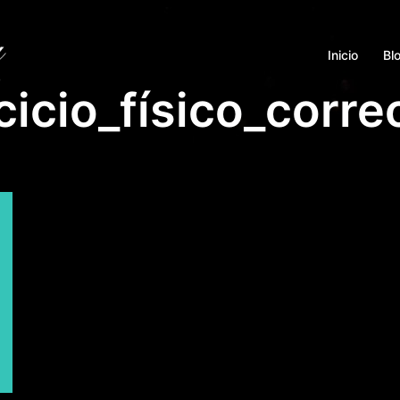
Inicio
Bl
cicio_físico_corre