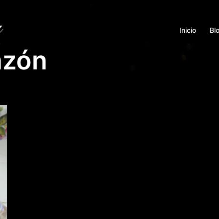
Inicio
Bl
azón