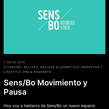
1 JULIO 2014
A CORUÑA
,
BELLEZA
,
BELLEZA & COSMÉTICA
,
BIENESTAR Y
LIFESTYLE
,
PRE & POSPARTO
Sens/Bo Movimiento y
Pausa
Hoy voy a hablaros de Sens/Bo un nuevo espacio