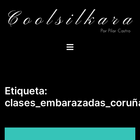
Saltar
al
contenido
Alternar
menú
Etiqueta:
clases_embarazadas_coruñ