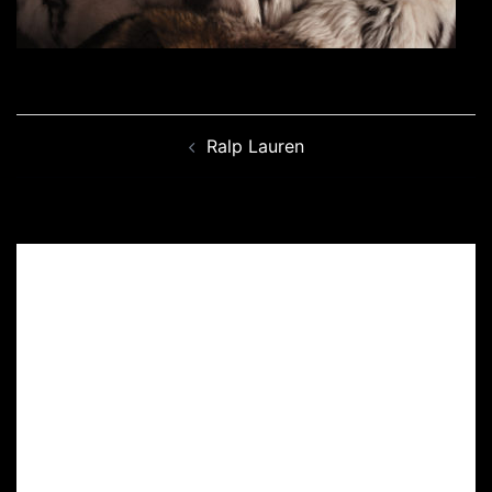
Navegación
Ralp Lauren
de
entradas
Deja una respuesta
Tu dirección de correo electrónico no será
publicada.
Los campos obligatorios están
marcados con
*
Comentario
*