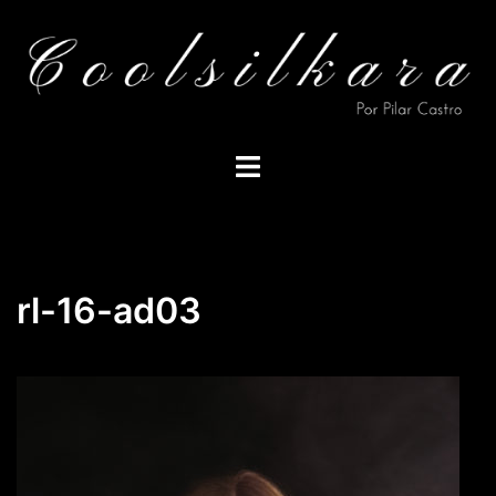
Saltar
al
contenido
Alternar
menú
rl-16-ad03