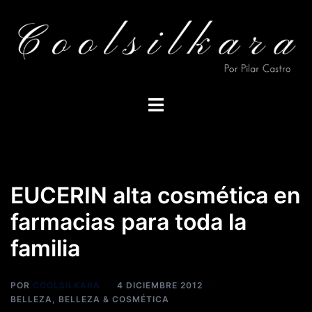
Saltar
al
contenido
Alternar
menú
EUCERIN alta cosmética en
farmacias para toda la
familia
POR
COOLSILKARA
4 DICIEMBRE 2012
BELLEZA
,
BELLEZA & COSMÉTICA