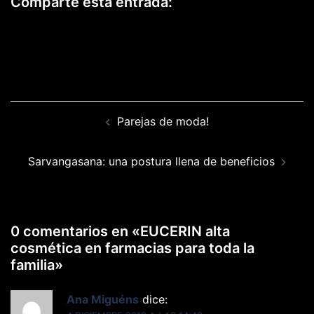
Comparte esta entrada:
COMPARTIR
COMPARTIR
COMPARTIR
COMPARTIR
EN
EN
EN
EN
COMPARTIR
FACEBOOK
X
LINKEDIN
WHATSAPP
EN
(TWITTER)
EMAIL
Navegación
Parejas de moda!
de
entradas
Sarvangasana: una postura llena de beneficios
0 comentarios en «
EUCERIN alta
cosmética en farmacias para toda la
familia
»
Ana Miguéns
dice: