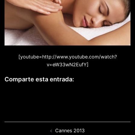
[youtube=http://www.youtube.com/watch?
v=eW33wN2EufY]
Comparte esta entrada:
COMPARTIR
COMPARTIR
COMPARTIR
COMPARTIR
EN
EN
EN
EN
COMPARTIR
FACEBOOK
X
LINKEDIN
WHATSAPP
EN
(TWITTER)
EMAIL
Navegación
Cannes 2013
de