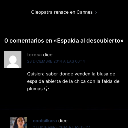
entradas
Cleopatra renace en Cannes
0 comentarios en «
Espalda al descubierto
»
teresa
dice:
23 DICIEMBRE 2014 A LAS 00:14
Quisiera saber donde venden la blusa de
espalda abierta de la chica con la falda de
plumas 🙂
Responder
coolsilkara
dice:
27 DICIEMBRE 2014 A LAS 13:27