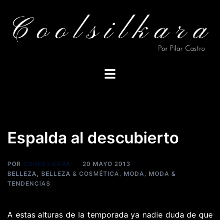
Saltar
al
contenido
Alternar
menú
Espalda al descubierto
POR
COOLSILKARA
20 MAYO 2013
BELLEZA
,
BELLEZA & COSMÉTICA
,
MODA
,
MODA &
TENDENCIAS
A estas alturas de la temporada ya nadie duda de que