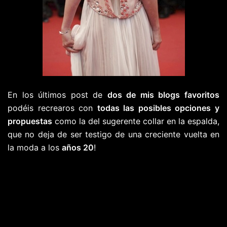
En los últimos post de
dos de mis blogs favoritos
podéis recrearos con
todas las posibles opciones y
propuestas
como la del sugerente collar en la espalda,
que no deja de ser testigo de una creciente vuelta en
la moda a los
años 20
!
http://lookandfashion.hola.com/jailacleprivee/20130510
seduce-de-espaldas/
http://fashionroomlounge.blogspot.com.es/2013/05/the-
necklace-back-jewelry-necklace.html