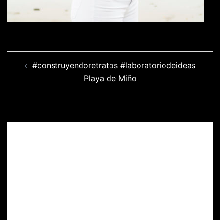
Navegación
#construyendoretratos #laboratoriodeideas
de
Playa de Miño
entradas
Deja una respuesta
Tu dirección de correo electrónico no será
publicada.
Los campos obligatorios están
marcados con
*