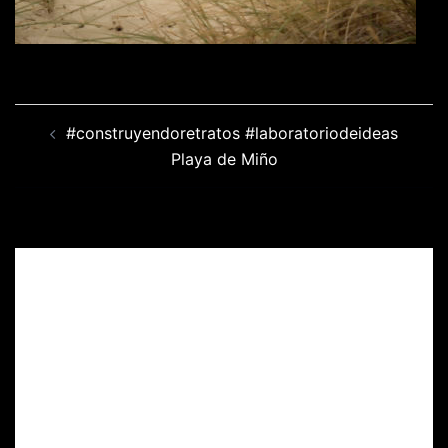
Navegación
#construyendoretratos #laboratoriodeideas
de
Playa de Miño
entradas
Deja una respuesta
Tu dirección de correo electrónico no será
publicada.
Los campos obligatorios están
marcados con
*