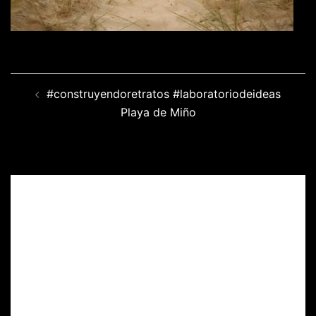
Navegación
#construyendoretratos #laboratoriodeideas
de
Playa de Miño
entradas
Deja una respuesta
Tu dirección de correo electrónico no será
publicada.
Los campos obligatorios están
marcados con
*