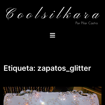
Saltar
al
contenido
Alternar
menú
Etiqueta:
zapatos_glitter