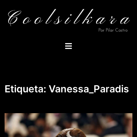
Saltar
al
contenido
Alternar
menú
Etiqueta:
Vanessa_Paradis