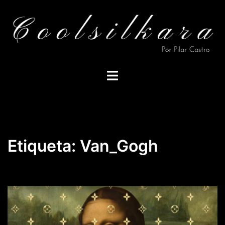
Saltar
al
contenido
Alternar
menú
Etiqueta:
Van_Gogh