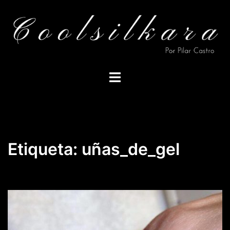
Saltar
al
contenido
Alternar
menú
Etiqueta:
uñas_de_gel