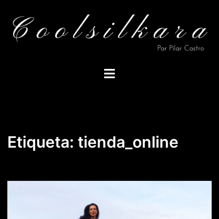
Saltar
al
contenido
Alternar
menú
Etiqueta:
tienda_online