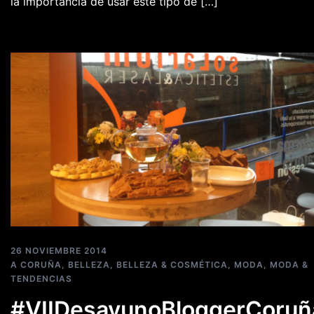
la importancia de usar este tipo de […]
26 NOVIEMBRE 2014
A CORUÑA
,
BELLEZA
,
BELLEZA & COSMÉTICA
,
MODA
,
MODA &
TENDENCIAS
#VIIDesayunoBloggerCoruñ