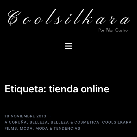
Saltar
al
contenido
Alternar
menú
Etiqueta:
tienda online
18 NOVIEMBRE 2013
A CORUÑA
,
BELLEZA
,
BELLEZA & COSMÉTICA
,
COOLSILKARA
FILMS
,
MODA
,
MODA & TENDENCIAS