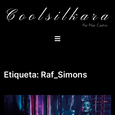
Saltar
al
contenido
Alternar
menú
Etiqueta:
Raf_Simons