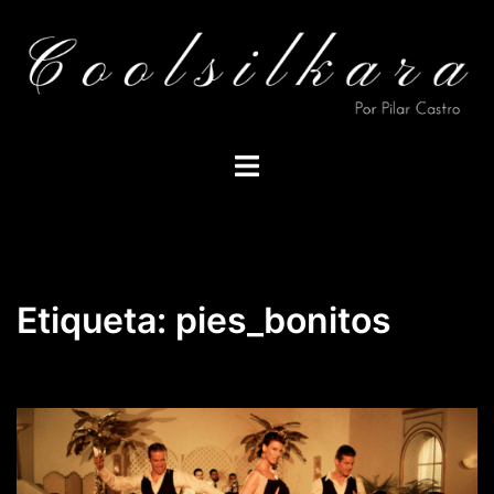
Saltar
al
contenido
Alternar
menú
Etiqueta:
pies_bonitos