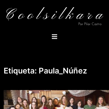
Saltar
al
contenido
Alternar
menú
Etiqueta:
Paula_Núñez