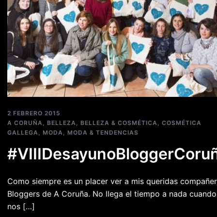
2 FEBRERO 2015
A CORUÑA
,
BELLEZA
,
BELLEZA & COSMÉTICA
,
COSMÉTICA
GALLEGA
,
MODA
,
MODA & TENDENCIAS
#VIIIDesayunoBloggerCoru
Como siempre es un placer ver a mis queridas compañe
Bloggers de A Coruña. No llega el tiempo a nada cuando
nos […]