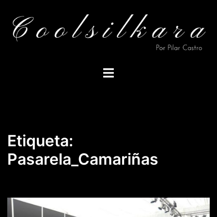
Saltar
al
contenido
Alternar
menú
Etiqueta:
Pasarela_Camariñas