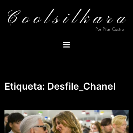
Saltar
al
contenido
Alternar
menú
Etiqueta:
Desfile_Chanel