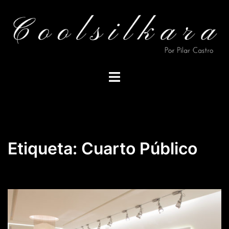
Saltar
al
contenido
Alternar
menú
Etiqueta:
Cuarto Público