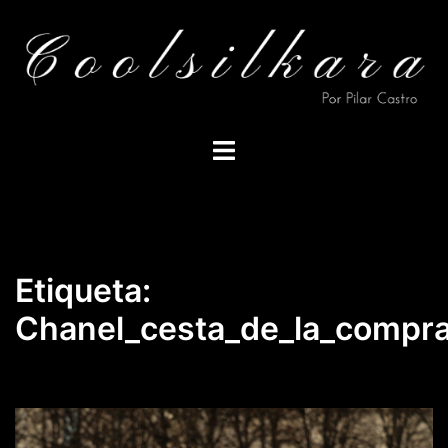
Saltar
al
contenido
Alternar
menú
Etiqueta:
Chanel_cesta_de_la_compr