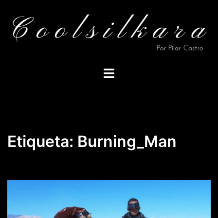
Saltar
al
contenido
Alternar
menú
Etiqueta:
Burning_Man