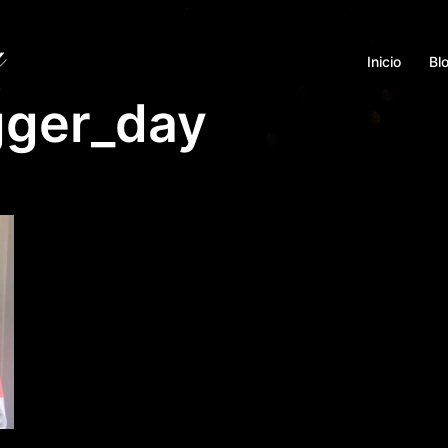
Inicio
Bl
gger_day