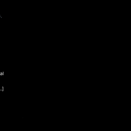
S
,
al
…]