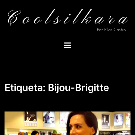
Saltar
al
contenido
Alternar
menú
Etiqueta:
Bijou-Brigitte