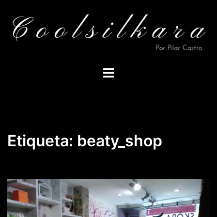
Saltar
al
contenido
Alternar
menú
Etiqueta:
beaty_shop