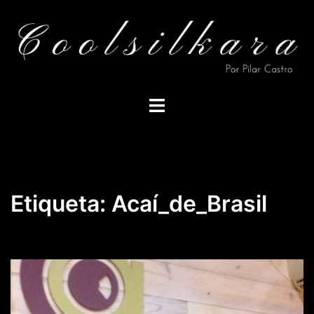
Saltar
al
contenido
Alternar
menú
Etiqueta:
Acaí_de_Brasil